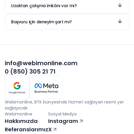
gösterebilir.
değerlendiriyoruz. Değerlendirme süreci
Uzaktan çalışma imkânı var mı?
tamamlandığında başvurunuzun sonucu
Evet. Uygun pozisyonlarda uzaktan çalışma
hakkında sizinle iletişime geçiyoruz.
imkânı bulunabilir.
Başvuru için deneyim şart mı?
Deneyim tek başına belirleyici değildir.
Öğrenmeye istekli ve ilgili yetkinliklere sahip
adayları da değerlendiriyoruz.
info@webimonline.com
0 (850) 305 21 71
Webimonline, BTK bünyesinde hizmet sağlayan resmi yer
sağlayıcıdır.
Webimonline
Sosyal Medya
Hakkımızda
Instagram
Referanslarımız
X