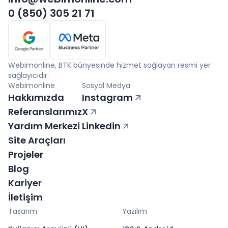
böyle bir süre kısıtlaması yoktur, dilediğiniz
0 (850) 305 21 71
zaman taşıyabilirsiniz.
Webimonline, BTK bünyesinde hizmet sağlayan resmi yer
sağlayıcıdır.
Webimonline
Sosyal Medya
Hakkımızda
Instagram
Referanslarımız
X
Yardım Merkezi
Linkedin
Site Araçları
Projeler
Blog
Kariyer
İletişim
Tasarım
Yazılım