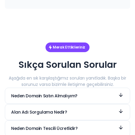
Merak Ettiklieriniz
Sıkça Sorulan Sorular
Aşağıda en sık karşılaştığımız soruları yanıtladık. Başka bir
sorunuz varsa bizimle iletişime geçebilirsiniz.
Neden Domain Satın Almalıyım?
Domain bir web sitesinin çalışması için olmazsa
olmaz bir servistir. Ziyaretçilerin sitenizi ziyaret
Alan Adı Sorgulama Nedir?
edebilmesi için bir isimle ilişkilendirilmesi
Bir domain kayıt etmeden önce müsaitlik
amacıyla geliştirilmiştir. Domain sistemi
durumunu kontrol etme sürecine alan adı
Neden Domain Tescili Ücretlidir?
olmasaydı tüm web sitelerini IP adresi ile ziyaret
sorgulama denir. Bu işlem whois sunucuları