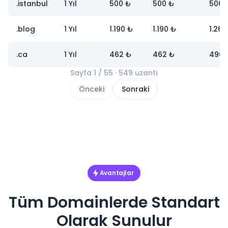
.istanbul
1 Yıl
500 ₺
500 ₺
500 
.blog
1 Yıl
1.190 ₺
1.190 ₺
1.260
.ca
1 Yıl
462 ₺
462 ₺
490 
Sayfa 1 / 55 · 549 uzantı
Önceki
Sonraki
Avantajlar
Tüm Domainlerde Standart
Olarak Sunulur