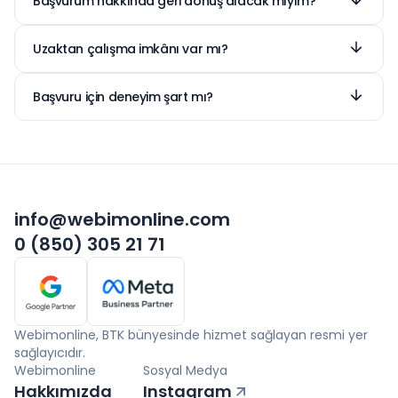
Başvurum hakkında geri dönüş alacak mıyım?
pozisyonun ihtiyaçlarına göre değişiklik
Evet. Tüm başvurularımızı dikkatle
gösterebilir.
değerlendiriyoruz. Değerlendirme süreci
Uzaktan çalışma imkânı var mı?
tamamlandığında başvurunuzun sonucu
Evet. Uygun pozisyonlarda uzaktan çalışma
hakkında sizinle iletişime geçiyoruz.
imkânı bulunabilir.
Başvuru için deneyim şart mı?
Deneyim tek başına belirleyici değildir.
Öğrenmeye istekli ve ilgili yetkinliklere sahip
adayları da değerlendiriyoruz.
info@webimonline.com
0 (850) 305 21 71
Webimonline, BTK bünyesinde hizmet sağlayan resmi yer
sağlayıcıdır.
Webimonline
Sosyal Medya
Hakkımızda
Instagram