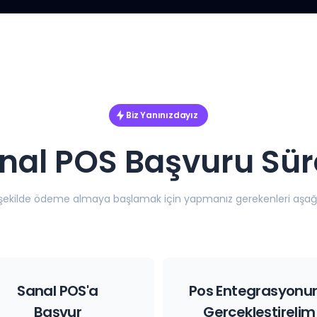
Biz Yanınızdayız
nal POS Başvuru Sür
 şekilde ödeme almaya başlamak için yapmanız gerekenleri aşağı
Sanal POS'a
Pos Entegrasyonu
Başvur
Gerçekleştirelim