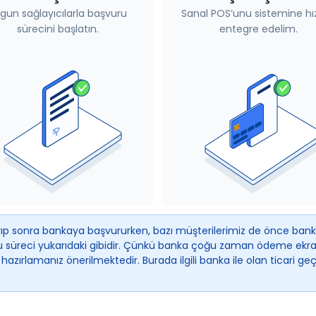
gun sağlayıcılarla başvuru
Sanal POS’unu sistemine hız
sürecini başlatın.
entegre edelim.
layıp sonra bankaya başvururken, bazı müşterilerimiz de önce ban
 süreci yukarıdaki gibidir. Çünkü banka çoğu zaman ödeme ekranl
zırlamanız önerilmektedir. Burada ilgili banka ile olan ticari g