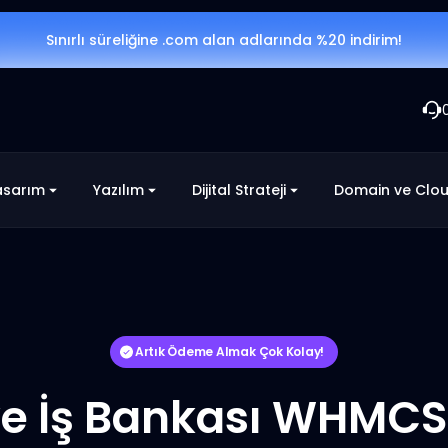
Sınırlı süreliğine .com alan adlarında %20 indirim!
asarım
Yazılım
Dijital Strateji
Domain ve Clo
Artık Ödeme Almak Çok Kolay!
ye İş Bankası WHMCS