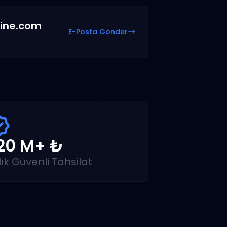
ine.com
E-Posta Gönder
20 M+ ₺
lık Güvenli Tahsilat