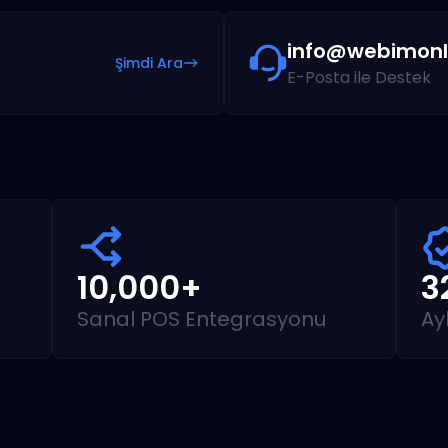
info@webimonl
Şimdi Ara
E-Posta ile Destek
10,000+
3
Sanal POS Entegrasyonu
Ay