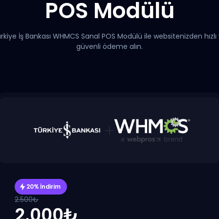
POS Modülü
rkiye İş Bankası WHMCS Sanal POS Modülü ile websitenizden hızlı
güvenli ödeme alın.
20% İndirim
2.500₺
2.000₺