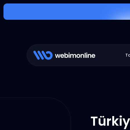
T
Türki