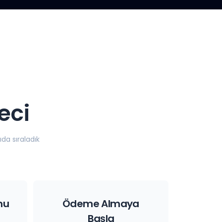
eci
da sıraladık
nu
Ödeme Almaya
Başla