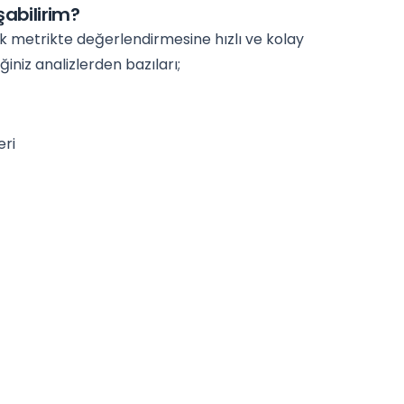
şabilirim?
çok metrikte değerlendirmesine hızlı ve kolay
eğiniz analizlerden bazıları;
eri