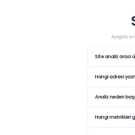
Aşağıda en s
Site analiz aracı 
Evet. Webimonline
görünürlük metrikl
Hangi adresi ya
Alan adınızı (ör
kullanın; protok
Analiz neden başar
Site dışarıdan er
varsa sorgu tamam
Hangi metrikleri g
Arama motoru inde
trafikle ilgili öz