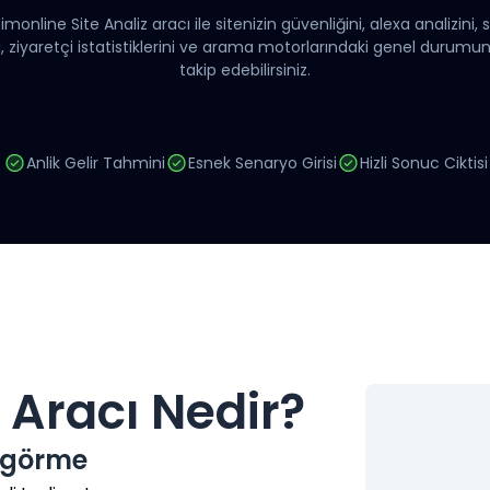
monline Site Analiz aracı ile sitenizin güvenliğini, alexa analizini, 
i, ziyaretçi istatistiklerini ve arama motorlarındaki genel durum
takip edebilirsiniz.
Anlik Gelir Tahmini
Esnek Senaryo Girisi
Hizli Sonuc Ciktisi
i Aracı Nedir?
i görme