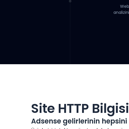
Webi
analizin
Site HTTP Bilgis
Adsense gelirlerinin hepsin