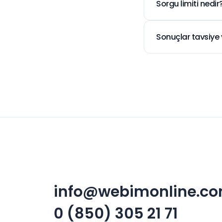
Sorgu limiti nedir
kapsam genişleye
Kötüye kullanımı 
Ekranda gösterilen 
Sonuçlar tavsiye 
Araç bilgilendirm
taramalardan geli
info@webimonline.c
0 (850) 305 21 71