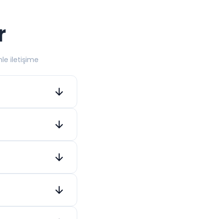
r
mle iletişime
emel teknik ve
k alan adını
 geçici ağ hatası
deneyebilirsiniz.
 anahtar kelime ve
cellendikçe