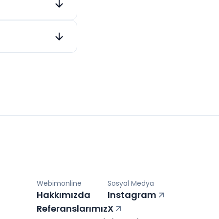
ti uygulanabilir.
tomatik
i önerilir.
Webimonline
Sosyal Medya
Hakkımızda
Instagram
Referanslarımız
X