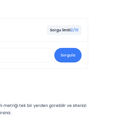
Sorgu limiti
2/10
Sorgula
ı metriği tek bir yerden görebilir ve sitenizi
siniz.