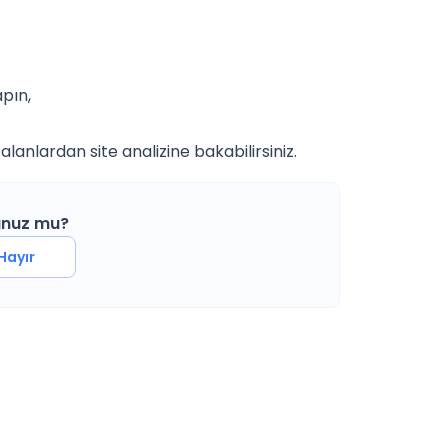
pın,
i alanlardan site analizine bakabilirsiniz.
dunuz mu?
Hayır