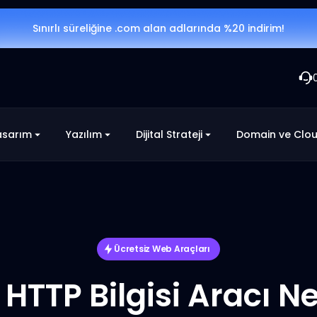
Sınırlı süreliğine .com alan adlarında %20 indirim!
asarım
Yazılım
Dijital Strateji
Domain ve Clo
Ücretsiz Web Araçları
 HTTP Bilgisi Aracı N