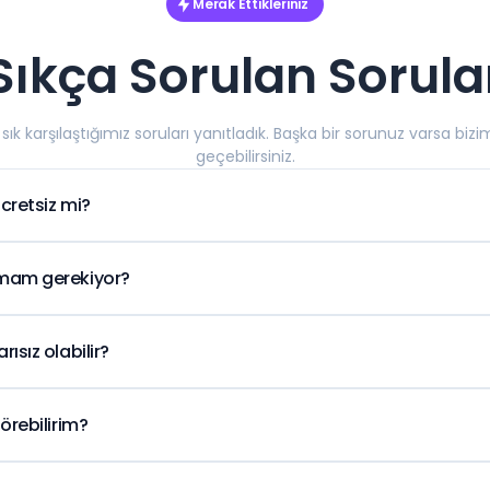
Merak Ettikleriniz
Sıkça Sorulan Sorula
ık karşılaştığımız soruları yanıtladık. Başka bir sorunuz varsa bizi
geçebilirsiniz.
ücretsiz mi?
 site analiz aracını ücretsiz kullanarak alan adınız için t
erine hızlıca ulaşabilirsiniz.
zmam gerekiyor?
neğin ornek.com) girmeniz yeterlidir. Mümkün olduğunca kö
ol (https://) yazmanız gerekmez.
ısız olabilir?
işilemiyorsa, güvenlik duvarı veya bakım modu açıksa veya
lanamayabilir. Adresi kontrol edip bir süre sonra tekrar 
örebilirim?
ks bilgileri, sayfa ve güvenlik kontrolleri, alan adı yaşı,
et veriler gibi birçok metrik tek ekranda listelenir. Araç gün