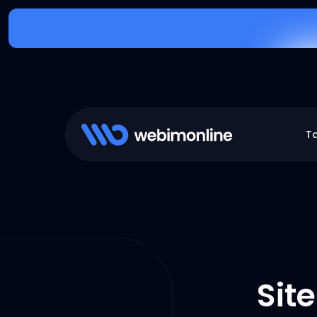
T
Site