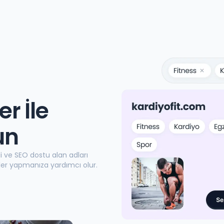
r İle
un
i ve SEO dostu alan adları
imler yapmanıza yardımcı olur.