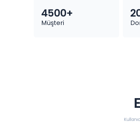
4500+
2
Müşteri
Do
Kullanıc