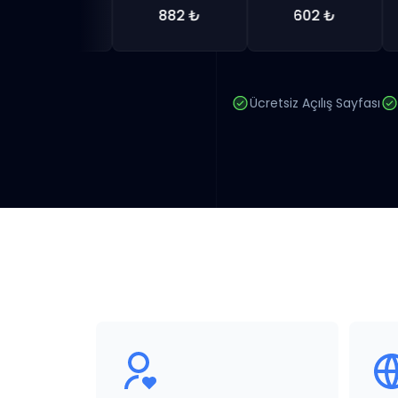
00 ₺
882 ₺
602 ₺
Ücretsiz Açılış Sayfası