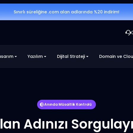
Sınırlı süreliğine .com alan adlarında %20 indirim!
asarım
Yazılım
Dijital Strateji
Domain ve Clo
Anında Müsaitlik Kontrolü
lan Adınızı Sorgulay