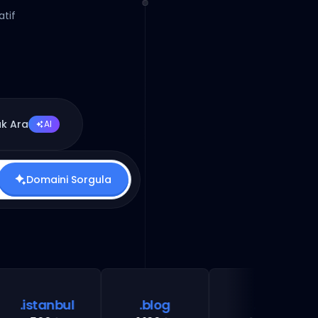
atif
ak Ara
AI
Domaini Sorgula
istanbul
.blog
.ca