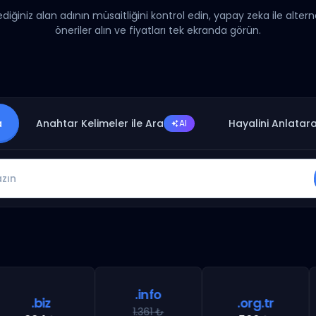
ediğiniz alan adının müsaitliğini kontrol edin, yapay zeka ile altern
öneriler alın ve fiyatları tek ekranda görün.
a
Anahtar Kelimeler ile Ara
Hayalini Anlatar
AI
.info
.biz
.org.tr
.
1.361 ₺