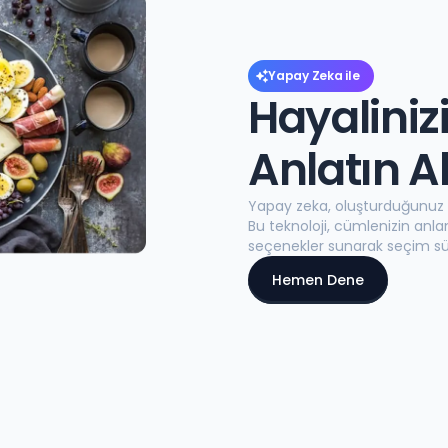
Yapay Zeka ile
Hayaliniz
Anlatın A
Yapay zeka, oluşturduğunuz cü
Bu teknoloji, cümlenizin anl
seçenekler sunarak seçim süre
Hemen Dene