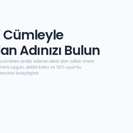
i Cümleyle
lan Adınızı Bulun
mleleri analiz ederek ideal alan adları önerir.
amına uygun, akılda kalıcı ve SEO uyumlu
cinizi kolaylaştırır.