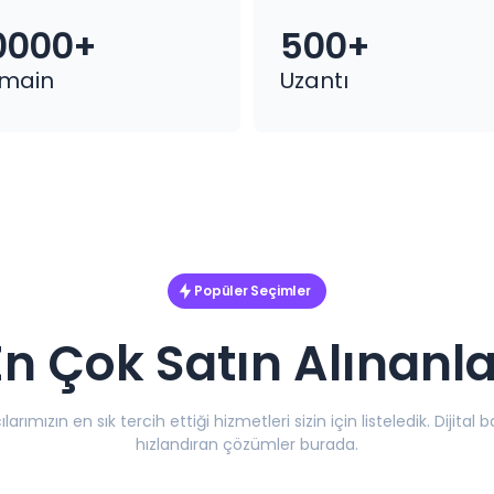
0000+
500+
main
Uzantı
Popüler Seçimler
En Çok Satın Alınanla
ılarımızın en sık tercih ettiği hizmetleri sizin için listeledik. Dijital b
hızlandıran çözümler burada.