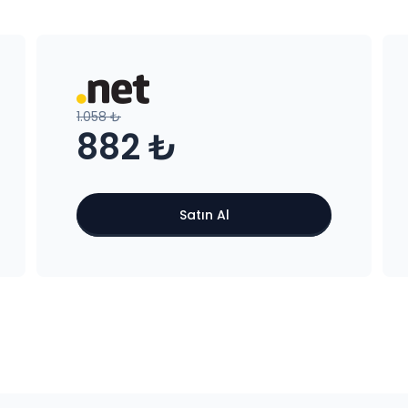
1.058 ₺
882 ₺
Satın Al