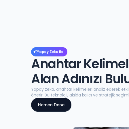
Yapay Zeka ile
Anahtar Kelimele
Alan Adınızı Bul
Yapay zeka, anahtar kelimeleri analiz ederek etkil
önerir. Bu teknoloji, akılda kalıcı ve stratejik seç
Hemen Dene