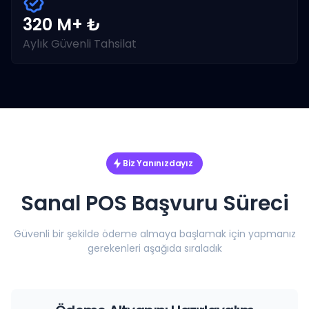
320 M+ ₺
Aylık Güvenli Tahsilat
Biz Yanınızdayız
Sanal POS Başvuru Süreci
Güvenli bir şekilde ödeme almaya başlamak için yapmanız
gerekenleri aşağıda sıraladık