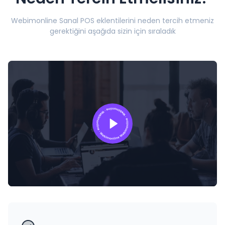
Webimonline Sanal POS eklentilerini neden tercih etmeniz
gerektiğini aşağıda sizin için sıraladık