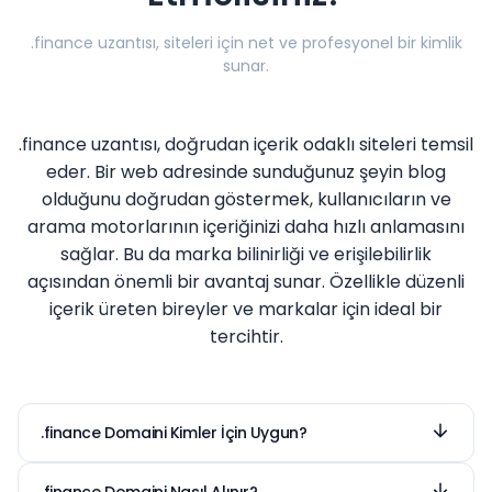
.finance uzantısı, siteleri için net ve profesyonel bir kimlik
sunar.
.finance uzantısı, doğrudan içerik odaklı siteleri temsil
eder. Bir web adresinde sunduğunuz şeyin blog
olduğunu doğrudan göstermek, kullanıcıların ve
arama motorlarının içeriğinizi daha hızlı anlamasını
sağlar. Bu da marka bilinirliği ve erişilebilirlik
açısından önemli bir avantaj sunar. Özellikle düzenli
içerik üreten bireyler ve markalar için ideal bir
tercihtir.
.finance Domaini Kimler İçin Uygun?
.finance uzantısı, hem kurumsal kimliğini dijital
dünyada tescillemek isteyen işletmeler hem de