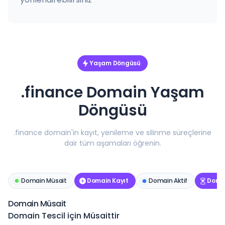
Yaşam Döngüsü
.finance Domain Yaşam
Döngüsü
.finance domain'in kayıt, yenileme ve silinme süreçlerine
dair tüm aşamaları öğrenin.
Domain Müsait
Domain Kayıt
Domain Aktif
Domai
Domain Müsait
Domain Tescil için Müsaittir