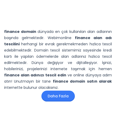
kontrol etmenizi öneririz.
alan adlarını dilediğiniz firmaya transfer
edebilirsiniz. Uluslararası kurallar gereği .com,
• Ücretsiz Açılış Sayfası
.net gibi uzantılarda kayıt veya transfer sonrası
• Ücretsiz DNS Yönetimi
60 gün bekleme süresi bulunmaktadır. .tr
• Ücretsiz Web Yönlendirme
uzantılı domainlerde ise herhangi bir süre sınırı
• Ücretsiz Mail Yönlendirme
finance domain
dünyada en çok kullanılan alan adlarının
olmaksızın taşıma işlemi yapabilirsiniz.
başında gelmektedir. Webimonline
finance alan adı
tescilini
herhangi bir evrak gerekmekmeden hızlıca tescil
edebilmektedir. Domain tescil sistemimiz sayesinde kredi
kartı ile yapılan ödemelerde alan adlarınız hızlıca tescil
edilmektedir. Dünya değişiyor ve dijitalleşiyor. İşinizi,
hobilerinizi, projelerinizi internete taşımak için hemen
finance alan adınızı tescil edin
ve online dünyaya adım
atın! Unutmayın bir tane
finance domain satın alarak
internette bulunur olacaksınız.
Daha Fazla