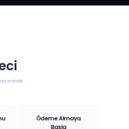
eci
da sıraladık
nu
Ödeme Almaya
Başla