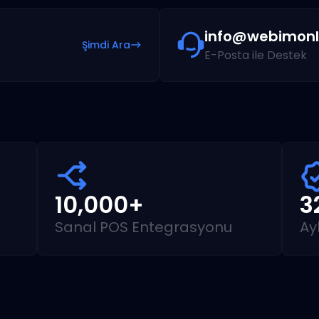
info@webimonl
Şimdi Ara
E-Posta ile Destek
10,000+
3
Sanal POS Entegrasyonu
Ay