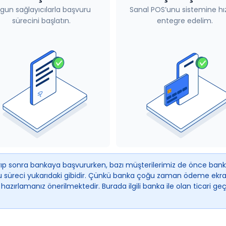
gun sağlayıcılarla başvuru
Sanal POS’unu sistemine hız
sürecini başlatın.
entegre edelim.
layıp sonra bankaya başvururken, bazı müşterilerimiz de önce ban
 süreci yukarıdaki gibidir. Çünkü banka çoğu zaman ödeme ekranl
zırlamanız önerilmektedir. Burada ilgili banka ile olan ticari g