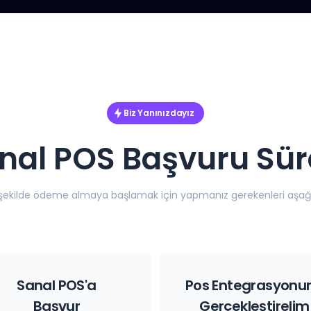
Biz Yanınızdayız
nal POS Başvuru Sür
 şekilde ödeme almaya başlamak için yapmanız gerekenleri aşağı
Sanal POS'a
Pos Entegrasyonu
Başvur
Gerçekleştirelim