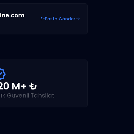
ine.com
E-Posta Gönder
20 M+ ₺
lık Güvenli Tahsilat