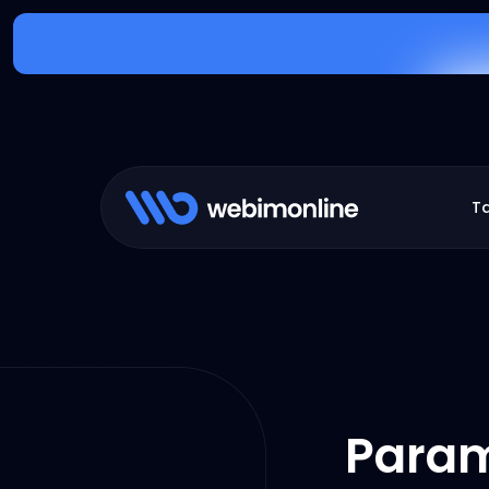
T
Param