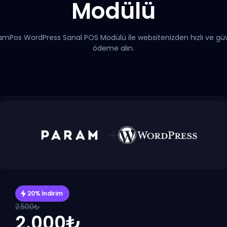
Modülü
amPos WordPress Sanal POS Modülü ile websitenizden hızlı ve güv
ödeme alın.
20% İndirim
2.500₺
2.000₺