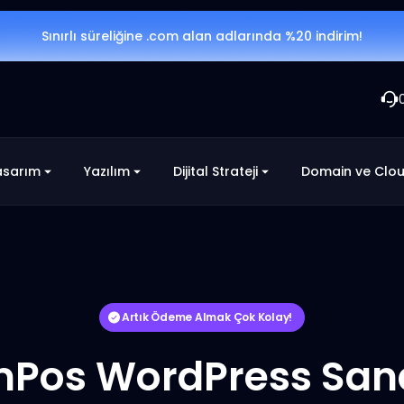
Sınırlı süreliğine .com alan adlarında %20 indirim!
asarım
Yazılım
Dijital Strateji
Domain ve Clo
Artık Ödeme Almak Çok Kolay!
Pos WordPress San