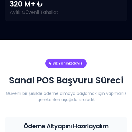
320 M+ ₺
Aylık Güvenli Tahsilat
Biz Yanınızdayız
Sanal POS Başvuru Süreci
Güvenli bir şekilde ödeme almaya başlamak için yapmanız
gerekenleri aşağıda sıraladık
Ödeme Altyapını Hazırlayalım