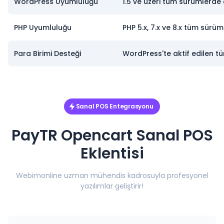
WordPress Uyumluluğu
1.5 ve üzeri tüm sürümlerde ç
PHP Uyumluluğu
PHP 5.x, 7.x ve 8.x tüm sürüm
Para Birimi Desteği
WordPress'te aktif edilen tü
Sanal POS Entegrasyonu
PayTR Opencart Sanal POS
Eklentisi
Webimonline uzman mühendis kadrosuyla profesyonel
yazılımlar geliştirir!