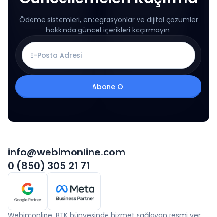
Ödeme sistemleri, entegrasyonlar ve dijital çözümler
hakkında güncel içerikleri kaçırmayın.
Abone Ol
info@webimonline.com
0 (850) 305 21 71
Webimonline, BTK bünyesinde hizmet sağlayan resmi yer