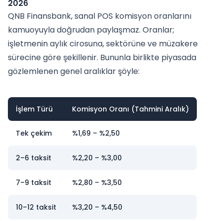
2026
QNB Finansbank, sanal POS komisyon oranlarını
kamuoyuyla doğrudan paylaşmaz. Oranlar;
işletmenin aylık cirosuna, sektörüne ve müzakere
sürecine göre şekillenir. Bununla birlikte piyasada
gözlemlenen genel aralıklar şöyle:
İşlem Türü
Komisyon Oranı (Tahmini Aralık)
Tek çekim
%1,69 – %2,50
2–6 taksit
%2,20 – %3,00
7–9 taksit
%2,80 – %3,50
10–12 taksit
%3,20 – %4,50