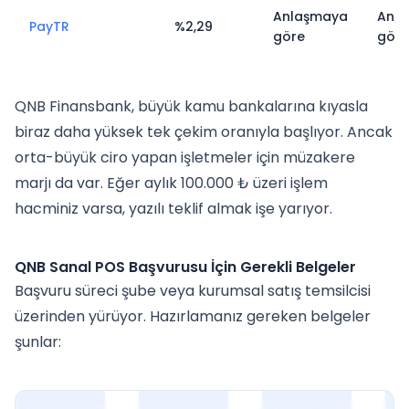
Anlaşmaya
Anl
PayTR
%2,29
göre
göre
QNB Finansbank, büyük kamu bankalarına kıyasla
biraz daha yüksek tek çekim oranıyla başlıyor. Ancak
orta-büyük ciro yapan işletmeler için müzakere
marjı da var. Eğer aylık 100.000 ₺ üzeri işlem
hacminiz varsa, yazılı teklif almak işe yarıyor.
QNB Sanal POS Başvurusu İçin Gerekli Belgeler
Başvuru süreci şube veya kurumsal satış temsilcisi
üzerinden yürüyor. Hazırlamanız gereken belgeler
şunlar: