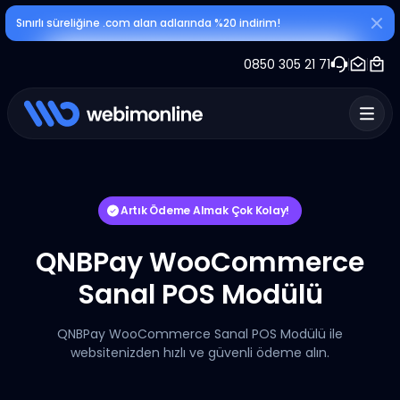
Sınırlı süreliğine .com alan adlarında %20 indirim!
0850 305 21 71
Artık Ödeme Almak Çok Kolay!
QNBPay WooCommerce
Sanal POS Modülü
QNBPay WooCommerce Sanal POS Modülü ile
websitenizden hızlı ve güvenli ödeme alın.