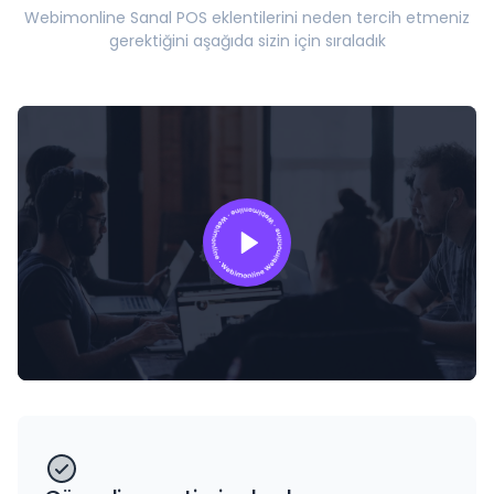
Webimonline Sanal POS eklentilerini neden tercih etmeniz
gerektiğini aşağıda sizin için sıraladık