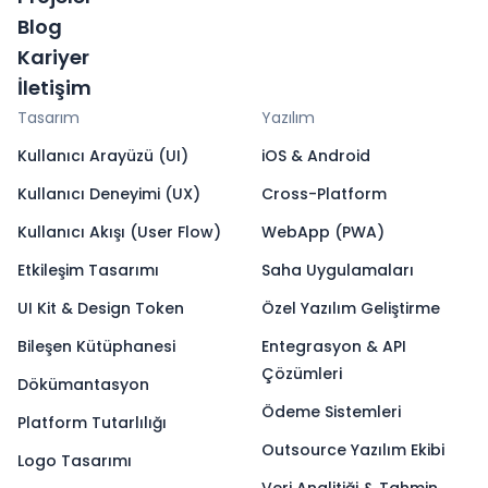
Modülü
Ziraat Katılım WooCommerce Sanal POS
Blog
Modülü
Vakıf Katılım WooCommerce Sanal POS Modülü
Kariyer
İletişim
Tasarım
Yazılım
Kullanıcı Arayüzü (UI)
iOS & Android
Kullanıcı Deneyimi (UX)
Cross-Platform
Kullanıcı Akışı (User Flow)
WebApp (PWA)
Etkileşim Tasarımı
Saha Uygulamaları
UI Kit & Design Token
Özel Yazılım Geliştirme
Bileşen Kütüphanesi
Entegrasyon & API
Çözümleri
Dökümantasyon
Ödeme Sistemleri
Platform Tutarlılığı
Outsource Yazılım Ekibi
Logo Tasarımı