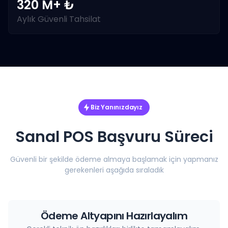
320 M+ ₺
Aylık Güvenli Tahsilat
Biz Yanınızdayız
Sanal POS Başvuru Süreci
Güvenli bir şekilde ödeme almaya başlamak için yapmanız
gerekenleri aşağıda sıraladık
Ödeme Altyapını Hazırlayalım