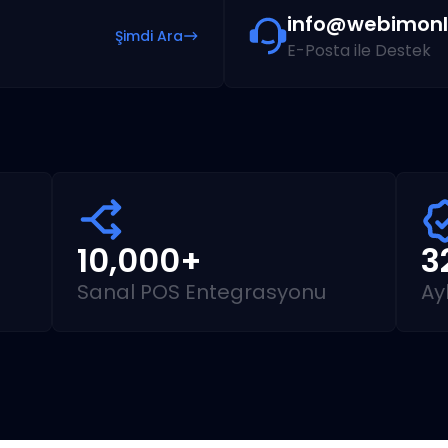
info@webimonl
Şimdi Ara
E-Posta ile Destek
10,000+
3
Sanal POS Entegrasyonu
Ay