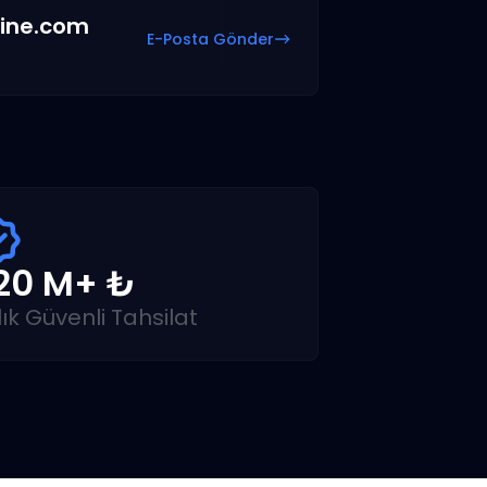
ine.com
E-Posta Gönder
20 M+ ₺
lık Güvenli Tahsilat