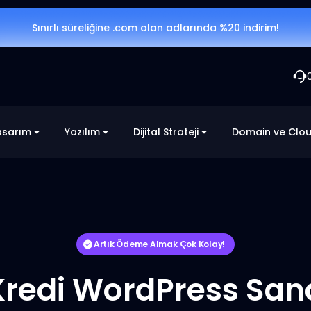
Sınırlı süreliğine .com alan adlarında %20 indirim!
asarım
Yazılım
Dijital Strateji
Domain ve Clo
Artık Ödeme Almak Çok Kolay!
Kredi WordPress San