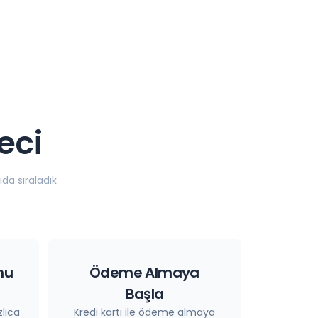
eci
da sıraladık
nu
Ödeme Almaya
Başla
lıca
Kredi kartı ile ödeme almaya