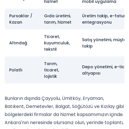
hizmet
mobil uygulama
Pursaklar /
Gıda üretimi,
Üretim takip, e-fatura
Kazan
tarım, hizmet
entegrasyonu
Ticaret,
Satış yönetimi, müşteri
Altındağ
kuyumculuk,
takip
tekstil
Tarım,
Depo yönetimi, e-tica
Polatlı
ticaret,
altyapısı
lojistik
Bunların dışında Çayyolu, Ümitköy, Eryaman,
Batıkent, Demetevler, Balgat, Söğütözü ve Kızılay gibi
bölgelerdeki firmalar da hizmet kapsamımızın içinde.
Ankara'nın neresinde olursanız olun, yerinde toplantı,