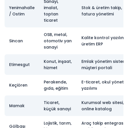
Sanayi,
Yenimahalle
imalat,
Stok & üretim takip,
/ Ostim
toptan
fatura yönetimi
ticaret
OSB, metal,
Kalite kontrol yazılımı,
Sincan
otomotiv yan
üretim ERP
sanayi
Konut, inşaat,
Emlak yönetim sistemi
Etimesgut
hizmet
müşteri portali
Perakende,
E-ticaret, okul yöneti
Keçiören
gıda, eğitim
yazılımı
Ticaret,
Kurumsal web sitesi,
Mamak
küçük sanayi
online katalog
Lojistik, tarım,
Araç takip entegrasyo
Gölbaşı