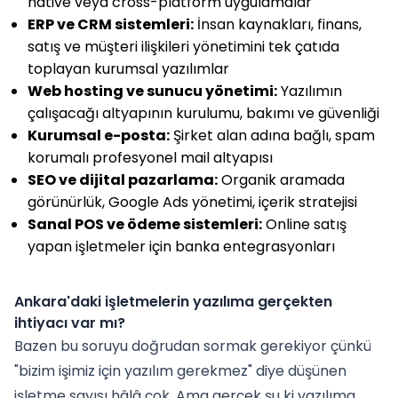
native veya cross-platform uygulamalar
ERP ve CRM sistemleri:
İnsan kaynakları, finans,
satış ve müşteri ilişkileri yönetimini tek çatıda
toplayan kurumsal yazılımlar
Web hosting ve sunucu yönetimi:
Yazılımın
çalışacağı altyapının kurulumu, bakımı ve güvenliği
Kurumsal e-posta:
Şirket alan adına bağlı, spam
korumalı profesyonel mail altyapısı
SEO ve dijital pazarlama:
Organik aramada
görünürlük, Google Ads yönetimi, içerik stratejisi
Sanal POS ve ödeme sistemleri:
Online satış
yapan işletmeler için banka entegrasyonları
Ankara'daki işletmelerin yazılıma gerçekten
ihtiyacı var mı?
Bazen bu soruyu doğrudan sormak gerekiyor çünkü
"bizim işimiz için yazılım gerekmez" diye düşünen
işletme sayısı hâlâ çok. Ama gerçek şu ki yazılıma